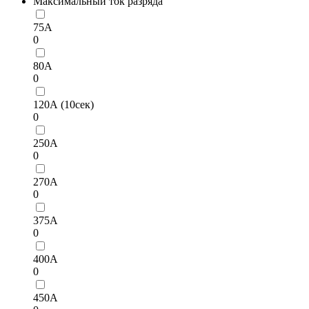
Максимальный ток разряда
75А
0
80А
0
120А (10сек)
0
250А
0
270А
0
375А
0
400А
0
450А