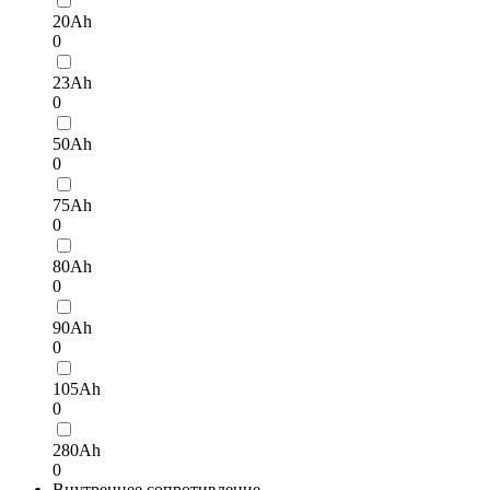
20Ah
0
23Ah
0
50Ah
0
75Ah
0
80Ah
0
90Ah
0
105Ah
0
280Ah
0
Внутреннее сопротивление