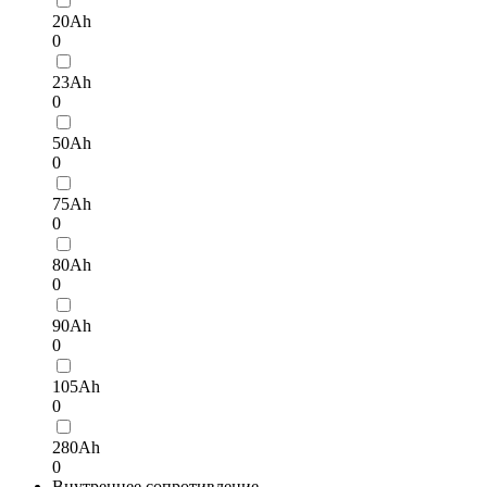
20Ah
0
23Ah
0
50Ah
0
75Ah
0
80Ah
0
90Ah
0
105Ah
0
280Ah
0
Внутреннее сопротивление