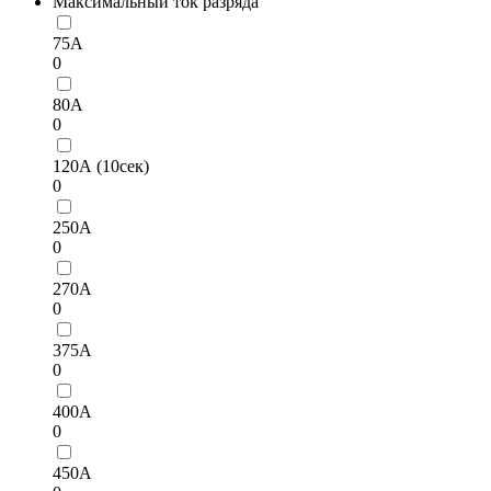
Максимальный ток разряда
75А
0
80А
0
120А (10сек)
0
250А
0
270А
0
375А
0
400А
0
450А