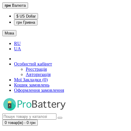
грн
Валюта
$ US Dollar
грн Гривна
Мова
RU
UA
Особистий кабінет
Реєстрація
Авторизація
Мої Закладки (0)
Кошик замовлень
Оформлення замовлення
0 товар(ів) - 0 грн