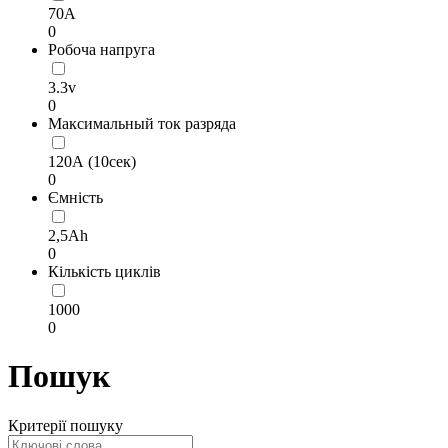
70А
0
Робоча напруга
3.3v
0
Максимальный ток разряда
120А (10сек)
0
Ємність
2,5Ah
0
Кількість циклів
1000
0
Пошук
Критерії пошуку