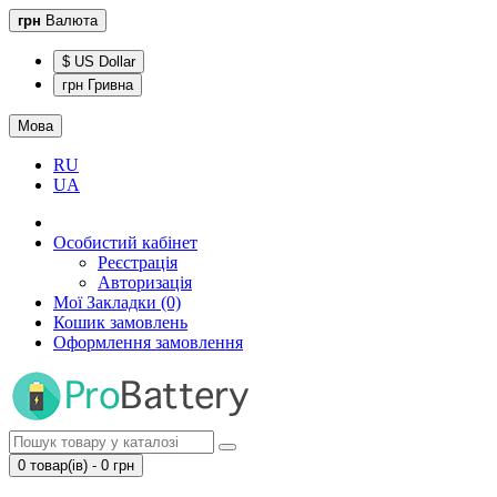
грн
Валюта
$ US Dollar
грн Гривна
Мова
RU
UA
Особистий кабінет
Реєстрація
Авторизація
Мої Закладки (0)
Кошик замовлень
Оформлення замовлення
0 товар(ів) - 0 грн