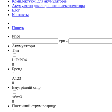
Комплектуючі для акумуляторів
Акумулятор для лодочного електромотора
Блог
Контакты
Пошук
Price
грн -
Акумулятори
Тип
LiFePO4
0
Бренд
А123
0
Внутрішній опір
≤6mΩ
0
Постійний струм розряду