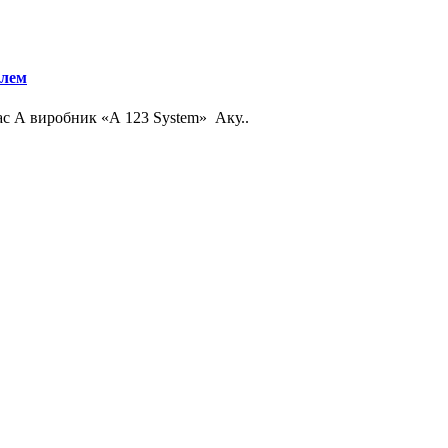
елем
с А виробник «А 123 System» Аку..