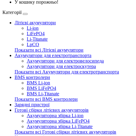
У кошику порожньо!
Категорії
Літієві акумулятори
Li-ion
LiFePO4
Li-Titanate
LpCO
Показати всі Літієві акумулятори
Акумулятори для електротранспорта
Акумулятори для електровелосипеда
Акумулятори для електроскутера
Показати всі Акумулятори для електротранспорта
BMS контролери
BMS Li-ion
BMS LiFePO4
BMS Li-Titanate
Показати всі BMS контролери
Зарядні пристрої
Готові сбірки літієвих акумуляторів
Акумуляторна збірка Li-ion
Акумуляторна збірка LiFePO4
Акумуляторна збірка Li-Titanate
Показати всі Готові сбірки літієвих акумуляторів