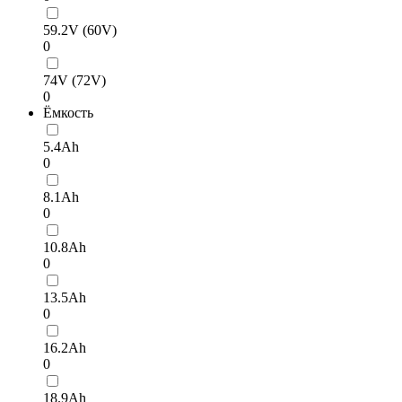
59.2V (60V)
0
74V (72V)
0
Ёмкость
5.4Ah
0
8.1Ah
0
10.8Ah
0
13.5Ah
0
16.2Ah
0
18.9Ah