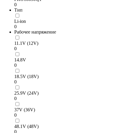
0
Тип
Li-ion
0
Рабочее напряжение
11.1V (12V)
0
14.8V
0
18.5V (18V)
0
25.9V (24V)
0
37V (36V)
0
48.1V (48V)
0