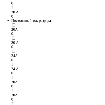
0
30 А
0
Постоянный ток разряда
20А
0
20 А
0
24А
0
24 А
0
30А
0
30A
0