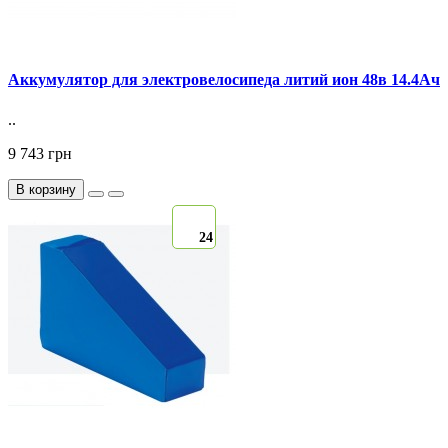
Аккумулятор для электровелосипеда литий ион 48в 14.4Ач
..
9 743 грн
В корзину
24