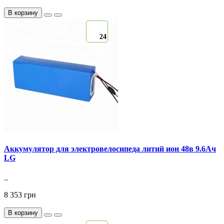
В корзину
24
Аккумулятор для электровелосипеда литий ион 48в 9.6Ач
LG
..
8 353 грн
В корзину