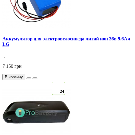
Аккумулятор для электровелосипеда литий ион 36в 9.6Ач
LG
..
7 150 грн
В корзину
24