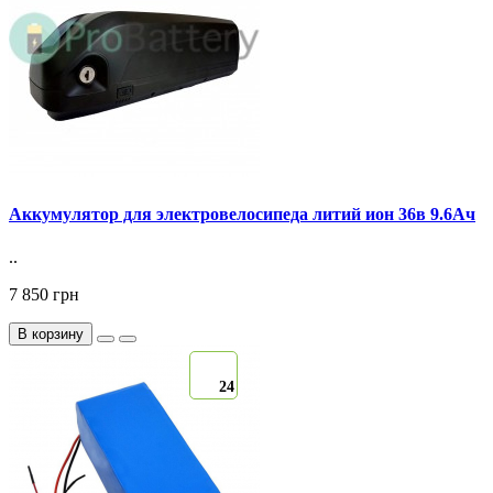
Аккумулятор для электровелосипеда литий ион 36в 9.6Ач
..
7 850 грн
В корзину
24