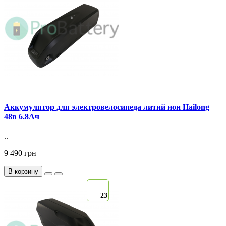
Аккумулятор для электровелосипеда литий ион Hailong
48в 6.8Ач
..
9 490 грн
В корзину
23