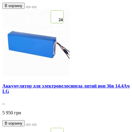
В корзину
24
Аккумулятор для электровелосипеда литий ион 36в 14.4Ач
LG
..
5 950 грн
В корзину