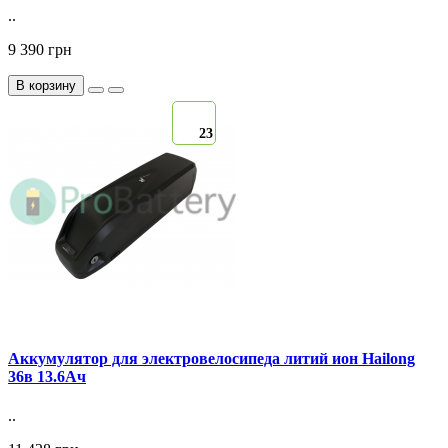
..
9 390 грн
В корзину
23
Аккумулятор для электровелосипеда литий ион Hailong
36в 13.6Ач
..