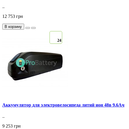
..
12 753 грн
В корзину
24
Аккумулятор для электровелосипеда литий ион 48в 9.6Ач
..
9 253 грн