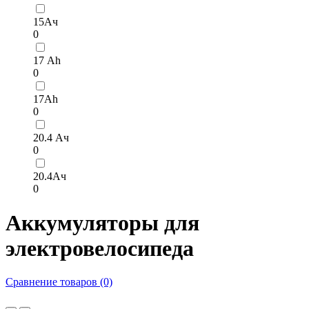
15Ач
0
17 Аh
0
17Ah
0
20.4 Ач
0
20.4Ач
0
Аккумуляторы для
электровелосипеда
Сравнение товаров (0)