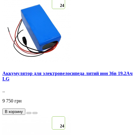
24
Аккумулятор для электровелосипеда литий ион 36в 19.2Ач
LG
..
9 750 грн
В корзину
24