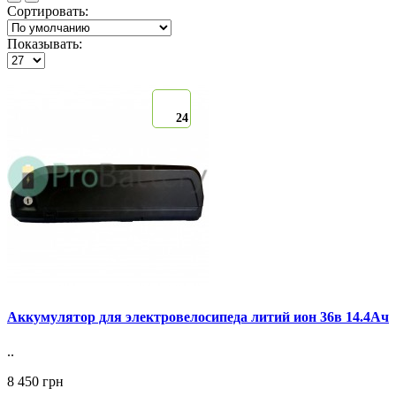
Сортировать:
Показывать:
24
Аккумулятор для электровелосипеда литий ион 36в 14.4Ач
..
8 450 грн