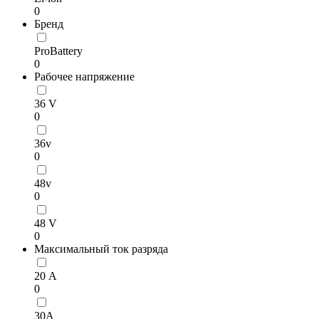
0
Бренд
ProBattery
0
Рабочее напряжение
36 V
0
36v
0
48v
0
48 V
0
Максимальный ток разряда
20 А
0
30А