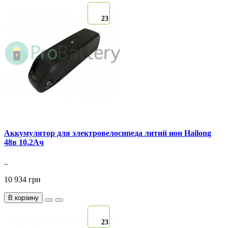
23
Аккумулятор для электровелосипеда литий ион Hailong
48в 10.2Ач
..
10 934 грн
В корзину
23