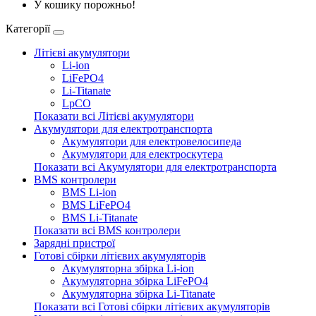
У кошику порожньо!
Категорії
Літієві акумулятори
Li-ion
LiFePO4
Li-Titanate
LpCO
Показати всі Літієві акумулятори
Акумулятори для електротранспорта
Акумулятори для електровелосипеда
Акумулятори для електроскутера
Показати всі Акумулятори для електротранспорта
BMS контролери
BMS Li-ion
BMS LiFePO4
BMS Li-Titanate
Показати всі BMS контролери
Зарядні пристрої
Готові сбірки літієвих акумуляторів
Акумуляторна збірка Li-ion
Акумуляторна збірка LiFePO4
Акумуляторна збірка Li-Titanate
Показати всі Готові сбірки літієвих акумуляторів