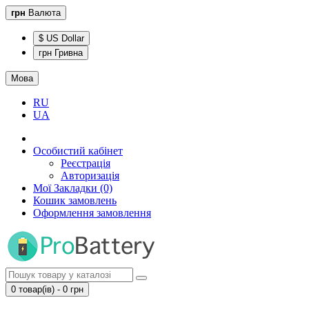
грн
Валюта
$ US Dollar
грн Гривна
Мова
RU
UA
Особистий кабінет
Реєстрація
Авторизація
Мої Закладки (0)
Кошик замовлень
Оформлення замовлення
0 товар(ів) - 0 грн