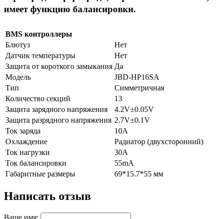
имеет функцию балансировки.
BMS контроллеры
Блютуз
Нет
Датчик температуры
Нет
Защита от короткого замыкания
Да
Модель
JBD-HP16SA
Тип
Симметричная
Количество секций
13
Защита зарядного напряжения
4.2V±0.05V
Защита разрядного напряжения
2.7V±0.1V
Ток заряда
10А
Охлаждение
Радиатор (двухсторонний)
Ток нагрузки
30А
Ток балансировки
55mА
Габаритные размеры
69*15.7*55 мм
Написать отзыв
Ваше имя: