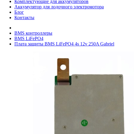
Комплектующие для аккумуляторов
Аккумулятор для лодочного электромотора
Блог
Контакты
BMS контроллеры
BMS LiFePO4
Плата защиты BMS LiFePO4 4s 12v 250A Gabriel