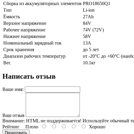
Сборка из аккумуляторных элементов
PRO18650Q1
Тип
Li-ion
Ёмкость
27Ah
Верхнее напряжение
84V
Рабочее напряжение
74V (72V)
Нижнее напряжение
58V
Номинальный зарядный ток
13А
Срок хранения
до 5 лет
Диапазон рабочих температур
от -20°C до +60°C (наиб
Вес
10.1кг
Написать отзыв
Ваше имя:
Ваш отзыв
Внимание:
HTML не поддерживается! Используйте обычный те
Рейтинг
Плохо
Хорошо
Продолжить