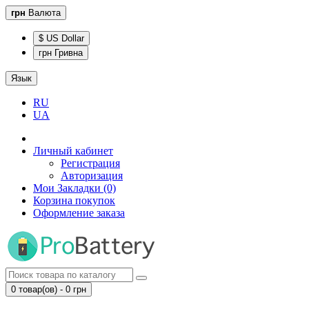
грн
Валюта
$ US Dollar
грн Гривна
Язык
RU
UA
Личный кабинет
Регистрация
Авторизация
Мои Закладки (0)
Корзина покупок
Оформление заказа
0 товар(ов) - 0 грн