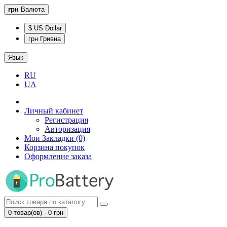
грн
Валюта
$ US Dollar
грн Гривна
Язык
RU
UA
Личный кабинет
Регистрация
Авторизация
Мои Закладки (0)
Корзина покупок
Оформление заказа
0 товар(ов) - 0 грн