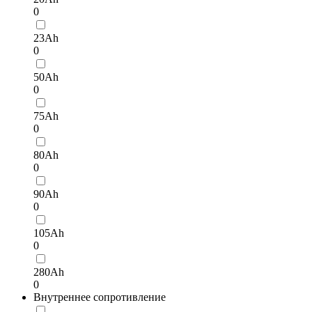
0
23Ah
0
50Ah
0
75Ah
0
80Ah
0
90Ah
0
105Ah
0
280Ah
0
Внутреннее сопротивление