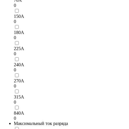
70А
0
150А
0
180А
0
225А
0
240А
0
270A
0
315А
0
840A
0
Максимальный ток разряда