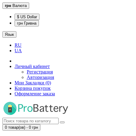
грн
Валюта
$ US Dollar
грн Гривна
Язык
RU
UA
Личный кабинет
Регистрация
Авторизация
Мои Закладки (0)
Корзина покупок
Оформление заказа
0 товар(ов) - 0 грн