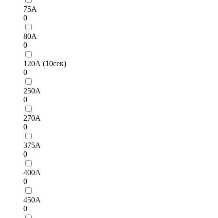
75А
0
80А
0
120А (10сек)
0
250А
0
270А
0
375А
0
400А
0
450А
0