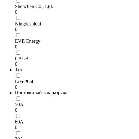
Shenzhen Co., Ltd.
0
Ningdeshidai
0
EVE Energy
0
CALB
0
Тип
LiFePO4
0
Постоянный ток разряда
50А
0
60А
0