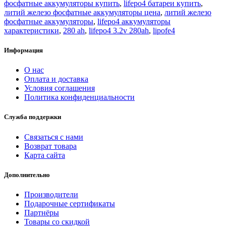
фосфатные аккумуляторы купить
,
lifepo4 батареи купить
,
литий железо фосфатные аккумуляторы цена
,
литий железо
фосфатные аккумуляторы
,
lifepo4 аккумуляторы
характеристики
,
280 ah
,
lifepo4 3.2v 280ah
,
lipofe4
Информация
О нас
Оплата и доставка
Условия соглашения
Политика конфиденциальности
Служба поддержки
Связаться с нами
Возврат товара
Карта сайта
Дополнительно
Производители
Подарочные сертификаты
Партнёры
Товары со скидкой