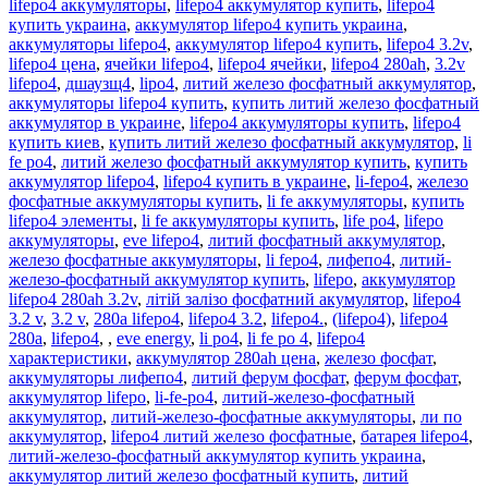
lifepo4 аккумуляторы
,
lifepo4 аккумулятор купить
,
lifepo4
купить украина
,
аккумулятор lifepo4 купить украина
,
аккумуляторы lifepo4
,
аккумулятор lifepo4 купить
,
lifepo4 3.2v
,
lifepo4 цена
,
ячейки lifepo4
,
lifepo4 ячейки
,
lifepo4 280ah
,
3.2v
lifepo4
,
дшаузщ4
,
lipo4
,
литий железо фосфатный аккумулятор
,
аккумуляторы lifepo4 купить
,
купить литий железо фосфатный
аккумулятор в украине
,
lifepo4 аккумуляторы купить
,
lifepo4
купить киев
,
купить литий железо фосфатный аккумулятор
,
li
fe po4
,
литий железо фосфатный аккумулятор купить
,
купить
аккумулятор lifepo4
,
lifepo4 купить в украине
,
li-fepo4
,
железо
фосфатные аккумуляторы купить
,
li fe аккумуляторы
,
купить
lifepo4 элементы
,
li fe аккумуляторы купить
,
life po4
,
lifepo
аккумуляторы
,
eve lifepo4
,
литий фосфатный аккумулятор
,
железо фосфатные аккумуляторы
,
li fepo4
,
лифепо4
,
литий-
железо-фосфатный аккумулятор купить
,
lifepo
,
аккумулятор
lifepo4 280ah 3.2v
,
літій залізо фосфатний акумулятор
,
lifepo4
3.2 v
,
3.2 v
,
280a lifepo4
,
lifepo4 3.2
,
lifepo4.
,
(lifepo4)
,
lifepo4
280a
,
lifepo4
,
,
eve energy
,
li po4
,
li fe po 4
,
lifepo4
характеристики
,
аккумулятор 280ah цена
,
железо фосфат
,
аккумуляторы лифепо4
,
литий ферум фосфат
,
ферум фосфат
,
аккумулятор lifepo
,
li-fe-po4
,
литий-железо-фосфатный
аккумулятор
,
литий-железо-фосфатные аккумуляторы
,
ли по
аккумулятор
,
lifepo4 литий железо фосфатные
,
батарея lifepo4
,
литий-железо-фосфатный аккумулятор купить украина
,
аккумулятор литий железо фосфатный купить
,
литий