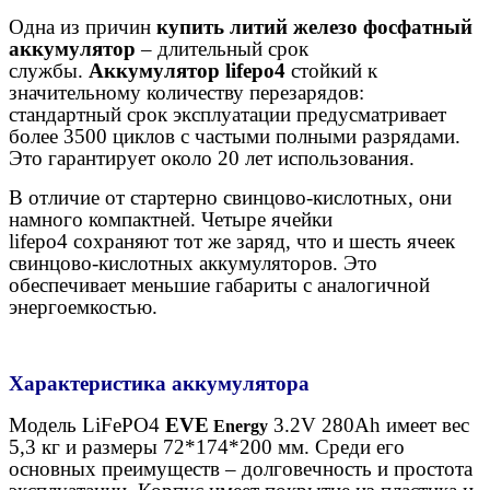
Одна из причин
купить литий железо фосфатный
аккумулятор
– длительный срок
службы.
Аккумулятор lifepo4
стойкий к
значительному количеству перезарядов:
стандартный срок эксплуатации предусматривает
более 3500 циклов с частыми полными разрядами.
Это гарантирует около 20 лет использования.
В отличие от стартерно свинцово-кислотных, они
намного компактней. Четыре ячейки
lifepo4
сохраняют тот же заряд, что и шесть ячеек
свинцово-кислотных аккумуляторов. Это
обеспечивает меньшие габариты с аналогичной
энергоемкостью.
Характеристика аккумулятора
Модель
LiFePO
4
EVE
3.2
V
280
Ah
имеет вес
Energy
5,3 кг и размеры 72*174*200 мм. Среди его
основных преимуществ – долговечность и простота