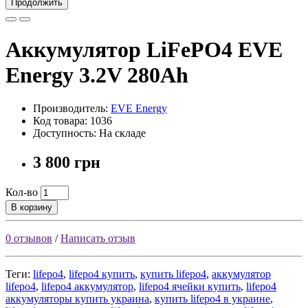
Продолжить
Аккумулятор LiFePO4 EVE
Energy 3.2V 280Ah
Производитель:
EVE Energy
Код товара: 1036
Доступность: На складе
3 800 грн
Кол-во
В корзину
0 отзывов
/
Написать отзыв
Теги:
lifepo4
,
lifepo4 купить
,
купить lifepo4
,
аккумулятор
lifepo4
,
lifepo4 аккумулятор
,
lifepo4 ячейки купить
,
lifepo4
аккумуляторы купить украина
,
купить lifepo4 в украине
,