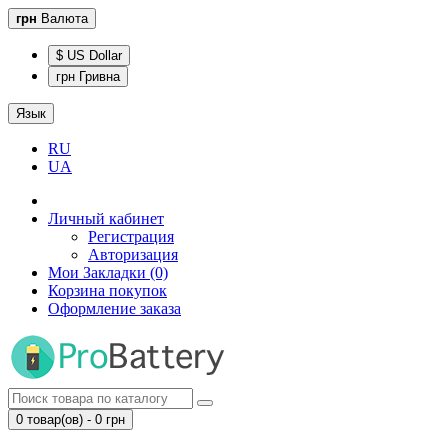
грн
Валюта
$ US Dollar
грн Гривна
Язык
RU
UA
Личный кабинет
Регистрация
Авторизация
Мои Закладки (0)
Корзина покупок
Оформление заказа
0 товар(ов) - 0 грн