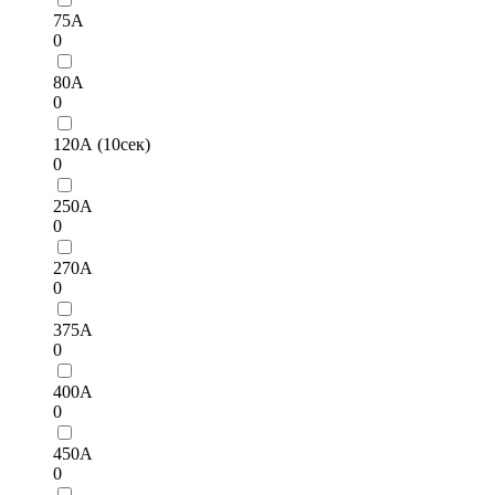
75А
0
80А
0
120А (10сек)
0
250А
0
270А
0
375А
0
400А
0
450А
0