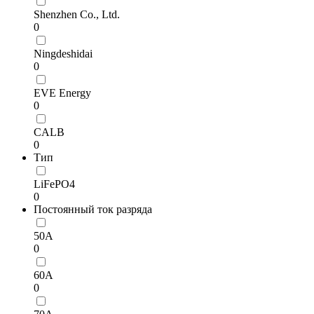
Shenzhen Co., Ltd.
0
Ningdeshidai
0
EVE Energy
0
CALB
0
Тип
LiFePO4
0
Постоянный ток разряда
50А
0
60А
0