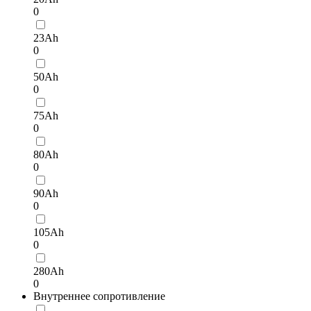
0
23Ah
0
50Ah
0
75Ah
0
80Ah
0
90Ah
0
105Ah
0
280Ah
0
Внутреннее сопротивление