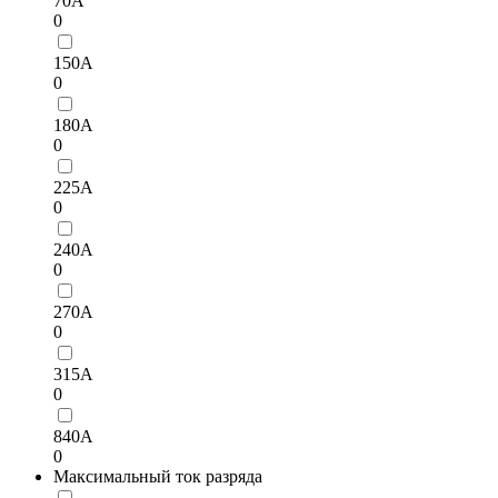
70А
0
150А
0
180А
0
225А
0
240А
0
270A
0
315А
0
840A
0
Максимальный ток разряда