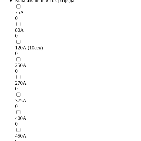
Максимальный ток разряда
75А
0
80А
0
120А (10сек)
0
250А
0
270А
0
375А
0
400А
0
450А