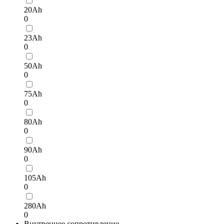
20Ah
0
23Ah
0
50Ah
0
75Ah
0
80Ah
0
90Ah
0
105Ah
0
280Ah
0
Внутреннее сопротивление