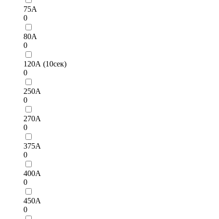
75А
0
80А
0
120А (10сек)
0
250А
0
270А
0
375А
0
400А
0
450А
0