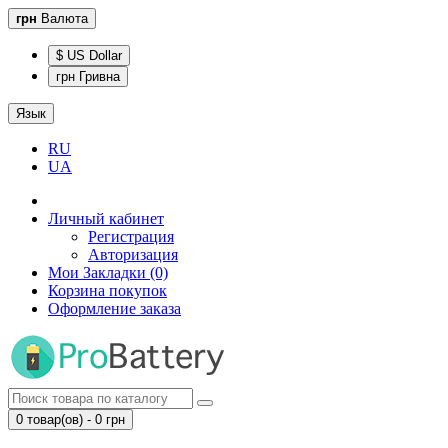
грн
Валюта
$ US Dollar
грн Гривна
Язык
RU
UA
Личный кабинет
Регистрация
Авторизация
Мои Закладки (0)
Корзина покупок
Оформление заказа
0 товар(ов) - 0 грн