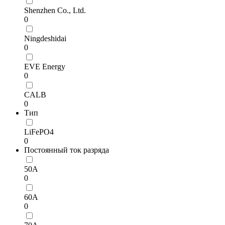
Shenzhen Co., Ltd.
0
Ningdeshidai
0
EVE Energy
0
CALB
0
Тип
LiFePO4
0
Постоянный ток разряда
50А
0
60А
0