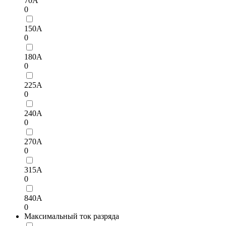
70А
0
150А
0
180А
0
225А
0
240А
0
270A
0
315А
0
840A
0
Максимальный ток разряда