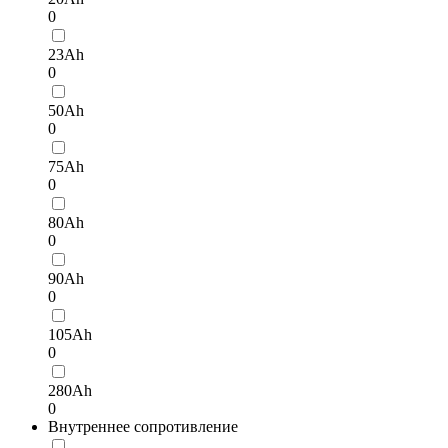
0
23Ah
0
50Ah
0
75Ah
0
80Ah
0
90Ah
0
105Ah
0
280Ah
0
Внутреннее сопротивление