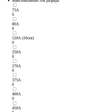
Максимальный ток разряда
75А
0
80А
0
120А (10сек)
0
250А
0
270А
0
375А
0
400А
0
450А