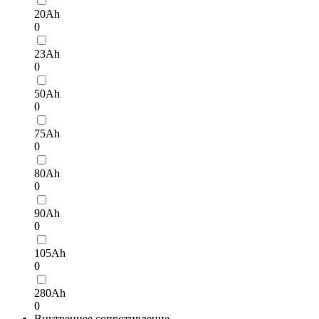
20Ah
0
23Ah
0
50Ah
0
75Ah
0
80Ah
0
90Ah
0
105Ah
0
280Ah
0
Внутреннее сопротивление