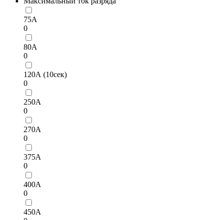
Максимальный ток разряда
75А
0
80А
0
120А (10сек)
0
250А
0
270А
0
375А
0
400А
0
450А