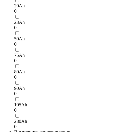
20Ah
0
23Ah
0
50Ah
0
75Ah
0
80Ah
0
90Ah
0
105Ah
0
280Ah
0
Внутреннее сопротивление