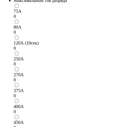
Максимальный ток разряда
75А
0
80А
0
120А (10сек)
0
250А
0
270А
0
375А
0
400А
0
450А