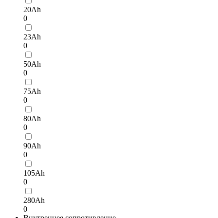
20Ah
0
23Ah
0
50Ah
0
75Ah
0
80Ah
0
90Ah
0
105Ah
0
280Ah
0
Внутреннее сопротивление