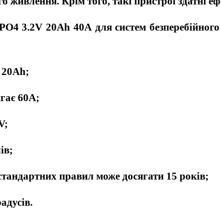
го живлення. Крім того, такі пристрої здатні
PO4 3.2V 20Ah 40А для систем безперебійного
 20Ah;
гає 60А;
V;
ів;
стандартних правил може досягати 15 років;
адусів.