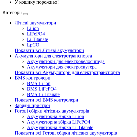
У кошику порожньо!
Категорії
Літієві акумулятори
Li-ion
LiFePO4
Li-Titanate
LpCO
Показати всі Літієві акумулятори
Акумулятори для електротранспорта
Акумулятори для електровелосипеда
Акумулятори для електроскутера
Показати всі Акумулятори для електротранспорта
BMS контролери
BMS Li-ion
BMS LiFePO4
BMS Li-Titanate
Показати всі BMS контролери
Зарядні пристрої
Готові сбірки літієвих акумуляторів
Акумуляторна збірка Li-ion
Акумуляторна збірка LiFePO4
Акумуляторна збірка Li-Titanate
Показати всі Готові сбірки літієвих акумуляторів