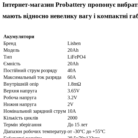
Інтернет-магазин Probattery пропонує вибрат
мають відносно невелику вагу і компактні га
Акумулятори
Бренд
Lishen
Модель
20Ah
Тип
LiFePO4
Ємність
20Ah
Постійний струм розряду
40А
Максимальный ток разряда
60А
Внутрішній опір
1.8mΩ
Верхня напруга
3.65V
Робоча напруга
3.2V
Нижня напруга
2V
Номінальний зарядний струм
10А
Кількість циклів
2000
Термін зберігання
До 15 лет
Діапазон робочих температур
от -30°C до +55°C