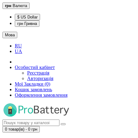
грн
Валюта
$ US Dollar
грн Гривна
Мова
RU
UA
Особистий кабінет
Реєстрація
Авторизація
Мої Закладки (0)
Кошик замовлень
Оформлення замовлення
0 товар(ів) - 0 грн