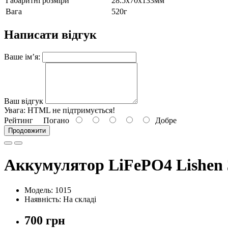
Габаритні розміри
28.5х70х133мм
Вага
520г
Написати відгук
Ваше ім’я:
Ваш відгук
Увага:
HTML не підтримується!
Рейтинг
Погано
Добре
Продовжити
Аккумулятор LiFePO4 Lishen 
Модель: 1015
Наявність: На складі
700 грн