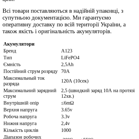
Всі товари поставляються в надійній упаковці, з
супутньою документацією. Ми гарантуємо
оперативну доставку по всій території України, а
також якість і оригінальність акумуляторів.
Акумулятори
Бренд
А123
Тип
LiFePO4
Ємність
2,5Ah
Постійний струм розряду
70А
Максимальный ток
120А (10сек)
разряда
Максимальний зарядний
2,5 (швидкий заряд 10А на протязі
струм
12хв.)
Внутрішній опір
≤6mΩ
Верхня напруга
3.65v
Робоча напруга
3.3v
Нижня напруга
2,4v
Кількість циклів
1000
Діапазон робочих