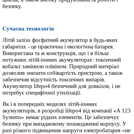
безпеку.
C
учасна технологія
Літій залізо фосфатний акумулятор
в будь-яких
габаритах - це практична і екологічна батарея.
Використана та ж конструкція, що і в більш
потужних літій-іонних акумуляторах: токсичний
кобальт замінили олівіном. Природний матеріал
дозволив знизити собівартість пристрою, а також
забезпечив відсутність токсичних випарів.
Акумулятор lifepo4 безпечний для довкілля, і не
потребує специфічної утилізації.
Як і в попередніх моделях літій-іонних
акумуляторів, в розробці lifepo4 від компанії «A 123
Systems» немає рідких елементів. Це забезпечує
безпеку при випадковому пошкодженні корпусу. У
разі різкого підвищення напруги електробатарея «не