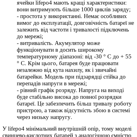
ячейки lifepo4 мають кращі характеристики:
вони витримують більше 1000 циклів заряду;
- простота у використанні. Немає особливих
вимог до експлуатації, довговічність батареї не
залежить від частоти і тривалості підключень
до мережі;
- витривалість. Акумулятор може
функціонувати в досить широкому
температурному діапазоні: від -30 ° C до + 55
° C. Крім цього, батарея буде працювати
незалежно від кута нахилу, як і звичайні
батарейки. Модель при підзарядці стійка до
перепадів напруги в мережі;
- рівний графік розряду. Напруга на виході
буде стабільно висока до повної розрядки
батареї. Це забезпечить більш тривалу роботу
пристрою, а також відсутність збою в системі
через низьку напруг
у
.
У lifepo4 мінімальний внутрішній опір, тому моделі
свинцево-кислотних батарей з аналогічною ємністю