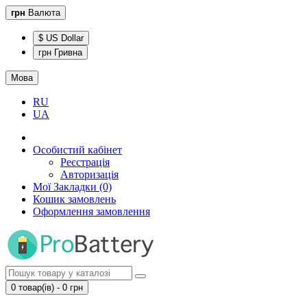
грн
Валюта
$ US Dollar
грн Гривна
Мова
RU
UA
Особистий кабінет
Реєстрація
Авторизація
Мої Закладки (0)
Кошик замовлень
Оформлення замовлення
0 товар(ів) - 0 грн