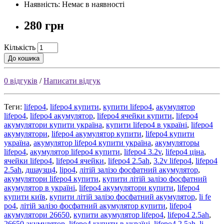
Наявність: Немає в наявності
280 грн
Кількість
До кошика
0 відгуків
/
Написати відгук
Теги:
lifepo4
,
lifepo4 купити
,
купити lifepo4
,
акумулятор
lifepo4
,
lifepo4 акумулятор
,
lifepo4 ячейки купити
,
lifepo4
акумулятори купити україна
,
купити lifepo4 в україні
,
lifepo4
акумулятори
,
lifepo4 акумулятор купити
,
lifepo4 купити
україна
,
акумулятор lifepo4 купити україна
,
акумуляторы
lifepo4
,
акумулятор lifepo4 купити
,
lifepo4 3.2v
,
lifepo4 ціна
,
ячейки lifepo4
,
lifepo4 ячейки
,
lifepo4 2.5ah
,
3.2v lifepo4
,
lifepo4
2.5ah
,
дшаузщ4
,
lipo4
,
літій залізо фосфатний акумулятор
,
акумулятори lifepo4 купити
,
купити літій залізо фосфатний
акумулятор в україні
,
lifepo4 акумулятори купити
,
lifepo4
купити київ
,
купити літій залізо фосфатний акумулятор
,
li fe
po4
,
літій залізо фосфатний акумулятор купити
,
lifepo4
акумулятори 26650
,
купити акумулятор lifepo4
,
lifepo4 2.5ah
,
26650 акумулятор
,
lifepo4 купити в україні
,
lifepo4 2.5ah
,
li-