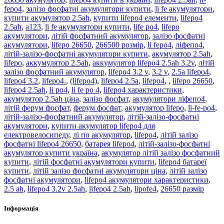
fepo4
,
залізо фосфатні акумулятори купити
,
li fe акумулятори
,
купити акумулятор 2.5ah
,
купити lifepo4 елементи
,
lifepo4
2.5ah
,
а123
,
li fe акумулятори купити
,
life po4
,
lifepo
акумулятори
,
літій фосфатний акумулятор
,
залізо фосфатні
акумулятори
,
lifepo 26650
,
266500 розмір
,
li fepo4
,
ліфепо4
,
літій-залізо-фосфатні акумулятори купити
,
акумулятор 2.5ah
,
lifepo
,
аккумулятор 2.5ah
,
аккумулятор lifepo4 2.5ah 3.2v
,
літій
залізо фосфатний акумулятор
,
lifepo4 3.2 v
,
3.2 v
,
2.5a lifepo4
,
lifepo4 3.2
,
lifepo4.
,
(lifepo4)
,
lifepo4 2.5a
,
lifepo4
,
,
lifepo 26650
,
lifepo4 2.5ah
,
li po4
,
li fe po 4
,
lifepo4 характеристики
,
акумулятор 2.5ah ціна
,
залізо фосфат
,
акумулятори ліфепо4
,
літій ферум фосфат
,
ферум фосфат
,
акумулятор lifepo
,
li-fe-po4
,
літій-залізо-фосфатний акумулятор
,
літій-залізо-фосфатні
акумулятори
,
купити акумулятор lifepo4 для
електровелосипеду
,
лі по акумулятор
,
lifepo4
,
літій залізо
фосфатні lifepo4 26650
,
батарея lifepo4
,
літій-залізо-фосфатні
акумулятор купити україна
,
акумулятор літій залізо фосфатний
купити
,
літій фосфатні акумулятори купити
,
lifepo4 батареї
купити
,
літій залізо фосфатні акумулятори ціна
,
літій залізо
фосфатні акумулятори
,
lifepo4 акумулятори характеристики
,
2.5 ah
,
lifepo4 3.2v 2.5ah
,
lifepo4 2.5ah
,
lipofe4
,
26650 размір
Інформація