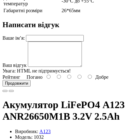
-30°C до +55°C
температур
Габаритні розміри
26*65мм
Написати відгук
Ваше ім’я:
Ваш відгук
Увага:
HTML не підтримується!
Рейтинг
Погано
Добре
Продовжити
Акумулятор LiFePO4 А123
ANR26650M1B 3.2V 2.5Ah
Виробник:
А123
Модель: 1032