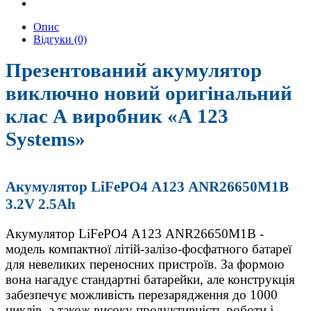
Опис
Відгуки (0)
Презентований
акумулятор
виключно новий оригінальний
клас А виробник «А 123
Systems»
Акумулятор LiFePO4 А123 ANR26650M1B
3.2V 2.5Ah
Акумулятор LiFePO4 А123 ANR26650M1B -
модель компактної літій-залізо-фосфатного батареї
для невеликих переносних пристроїв. За формою
вона нагадує стандартні батарейки, але конструкція
забезпечує можливість перезарядження до 1000
циклів, а також
високу
продуктивність роботи і