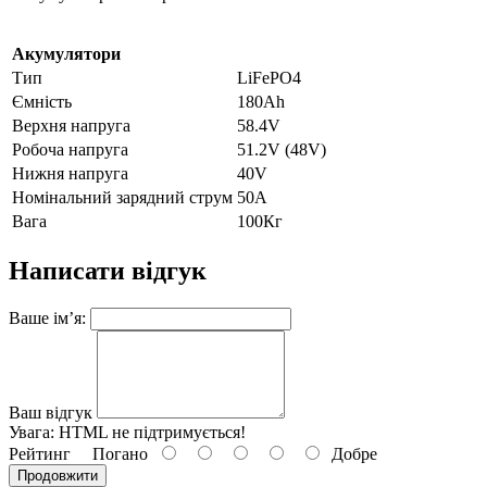
Акумулятори
Тип
LiFePO4
Ємність
180Ah
Верхня напруга
58.4V
Робоча напруга
51.2V (48V)
Нижня напруга
40V
Номінальний зарядний струм
50A
Вага
100Кг
Написати відгук
Ваше ім’я:
Ваш відгук
Увага:
HTML не підтримується!
Рейтинг
Погано
Добре
Продовжити