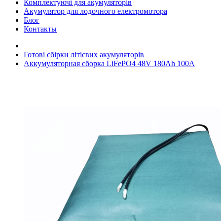
Комплектуючі для акумуляторів
Акумулятор для лодочного електромотора
Блог
Контакты
Готові сбірки літієвих акумуляторів
Аккумуляторная сборка LiFePO4 48V 180Ah 100A