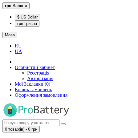
грн
Валюта
$ US Dollar
грн Гривна
Мова
RU
UA
Особистий кабінет
Реєстрація
Авторизація
Мої Закладки (0)
Кошик замовлень
Оформлення замовлення
0 товар(ів) - 0 грн