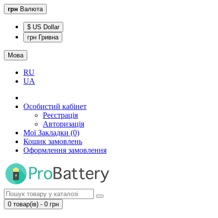
грн
Валюта
$ US Dollar
грн Гривна
Мова
RU
UA
Особистий кабінет
Реєстрація
Авторизація
Мої Закладки (0)
Кошик замовлень
Оформлення замовлення
0 товар(ів) - 0 грн