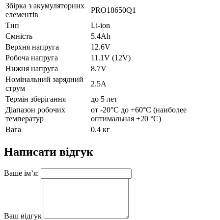
Збірка з акумуляторних
PRO18650Q1
елементів
Тип
Li-ion
Ємність
5.4Ah
Верхня напруга
12.6V
Робоча напруга
11.1V (12V)
Нижня напруга
8.7V
Номінальний зарядний
2.5А
струм
Термін зберігання
до 5 лет
Діапазон робочих
от -20°C до +60°C (наиболее
температур
оптимальная +20 °C)
Вага
0.4 кг
Написати відгук
Ваше ім’я:
Ваш відгук