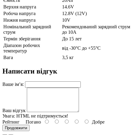
Ємність
20Ah
Верхня напруга
14.6V
Робоча напруга
12.8V (12V)
Нижня напруга
10V
Номінальний зарядний
Рекомендований зарядний струм
струм
до 10А
Термін зберігання
До 15 лет
Діапазон робочих
від -30°C до +55°C
температур
Вага
3,5 кг
Написати відгук
Ваше ім’я:
Ваш відгук
Увага:
HTML не підтримується!
Рейтинг
Погано
Добре
Продовжити