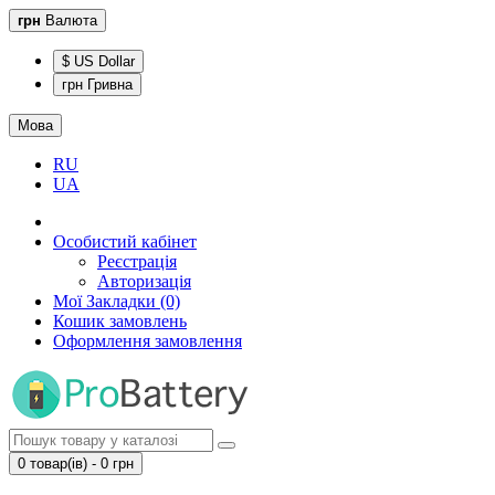
грн
Валюта
$ US Dollar
грн Гривна
Мова
RU
UA
Особистий кабінет
Реєстрація
Авторизація
Мої Закладки (0)
Кошик замовлень
Оформлення замовлення
0 товар(ів) - 0 грн