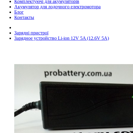
Комплектуючі для акумуляторів
Акумулятор для лодочного електромотора
Блог
Контакты
Зарядні пристрої
Зарядное устройство Li-ion 12V 5A (12.6V 5A)