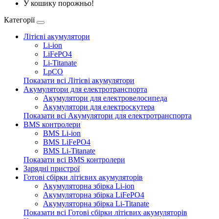
У кошику порожньо!
Категорії
Літієві акумулятори
Li-ion
LiFePO4
Li-Titanate
LpCO
Показати всі Літієві акумулятори
Акумулятори для електротранспорта
Акумулятори для електровелосипеда
Акумулятори для електроскутера
Показати всі Акумулятори для електротранспорта
BMS контролери
BMS Li-ion
BMS LiFePO4
BMS Li-Titanate
Показати всі BMS контролери
Зарядні пристрої
Готові сбірки літієвих акумуляторів
Акумуляторна збірка Li-ion
Акумуляторна збірка LiFePO4
Акумуляторна збірка Li-Titanate
Показати всі Готові сбірки літієвих акумуляторів