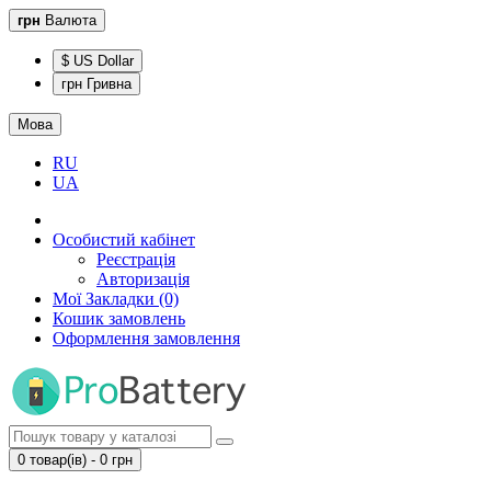
грн
Валюта
$ US Dollar
грн Гривна
Мова
RU
UA
Особистий кабінет
Реєстрація
Авторизація
Мої Закладки (0)
Кошик замовлень
Оформлення замовлення
0 товар(ів) - 0 грн